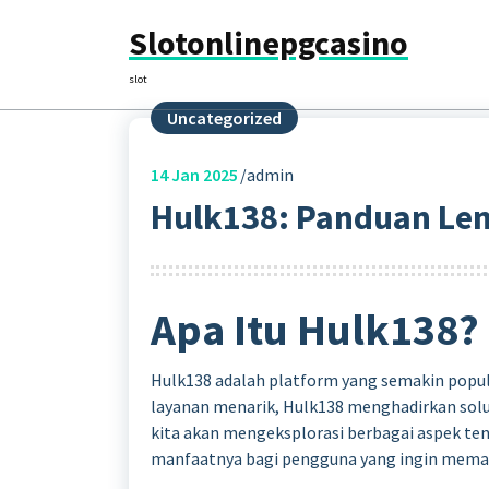
Skip
Slotonlinepgcasino
to
content
slot
Uncategorized
14
Jan 2025
admin
Hulk138: Panduan Le
Apa Itu Hulk138?
Hulk138 adalah platform yang semakin populer
layanan menarik, Hulk138 menghadirkan solus
kita akan mengeksplorasi berbagai aspek te
manfaatnya bagi pengguna yang ingin memanf