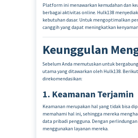
Platform ini menawarkan kemudahan dan kea
berbagai aktivitas online. Hulk138 menyedia
kebutuhan dasar. Untuk mengoptimalkan peng
canggih yang dapat meningkatkan kenyamanan
Keunggulan Men
Sebelum Anda memutuskan untuk bergabung,
utama yang ditawarkan oleh Hulk138. Beriku
direkomendasikan:
1. Keamanan Terjamin
Keamanan merupakan hal yang tidak bisa dip
memahami hal ini, sehingga mereka menghad
data pribadi pengguna. Dengan perlindungan 
menggunakan layanan mereka.