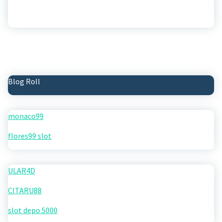
Blog Roll
monaco99
flores99 slot
ULAR4D
CITARU88
slot depo 5000