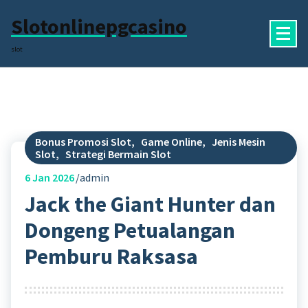
Skip
Slotonlinepgcasino
to
content
slot
Bonus Promosi Slot
,
Game Online
,
Jenis Mesin
Slot
,
Strategi Bermain Slot
6
Jan 2026
admin
Jack the Giant Hunter dan
Dongeng Petualangan
Pemburu Raksasa