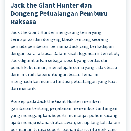
Jack the Giant Hunter dan
Dongeng Petualangan Pemburu
Raksasa
Jack the Giant Hunter mengusung tema yang
terinspirasi dari dongeng klasik tentang seorang
pemuda pemberani bernama Jack yang berhadapan
dengan para raksasa. Dalam kisah legendaris tersebut,
Jack digambarkan sebagai sosok yang cerdas dan
penuh keberanian, menjelajahi dunia yang tidak biasa
demi meraih keberuntungan besar. Tema ini
menghadirkan nuansa fantasi petualangan yang kuat
dan menarik.
Konsep pada Jack the Giant Hunter memberi
gambaran tentang perjalanan menembus tantangan
yang menegangkan. Seperti memanjat pohon kacang
ajaib menuju istana di atas awan, setiap langkah dalam
permainan terasa seperti bagian dari cerita epik yang