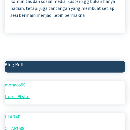
komunitas dan sosial media. Easter Egg bukan hanya
hadiah, tetapi juga tantangan yang membuat setiap
sesi bermain menjadi lebih bermakna.
Blog Roll
monaco99
flores99 slot
ULAR4D
CITARU88