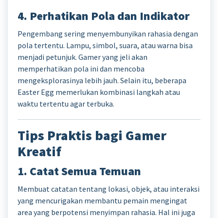
4. Perhatikan Pola dan Indikator
Pengembang sering menyembunyikan rahasia dengan
pola tertentu. Lampu, simbol, suara, atau warna bisa
menjadi petunjuk. Gamer yang jeli akan
memperhatikan pola ini dan mencoba
mengeksplorasinya lebih jauh. Selain itu, beberapa
Easter Egg memerlukan kombinasi langkah atau
waktu tertentu agar terbuka.
Tips Praktis bagi Gamer
Kreatif
1. Catat Semua Temuan
Membuat catatan tentang lokasi, objek, atau interaksi
yang mencurigakan membantu pemain mengingat
area yang berpotensi menyimpan rahasia. Hal ini juga